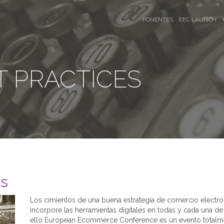
PONENTES
EEC LAUNCH
 PRACTICES
es
Los cimientos de una buena estrategia de comercio electró
incorpore las herramientas digitales en todas y cada una d
ello European Ecommerce Conference es un evento totalment