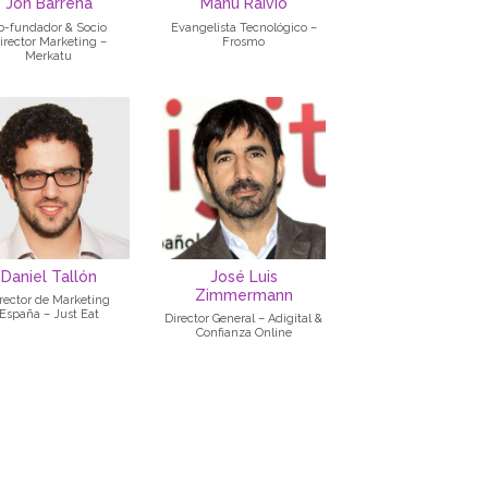
Jon Barrena
Manu Raivio
o-fundador & Socio
Evangelista Tecnológico –
irector Marketing –
Frosmo
Merkatu
Daniel Tallón
José Luis
Zimmermann
rector de Marketing
España – Just Eat
Director General – Adigital &
Confianza Online