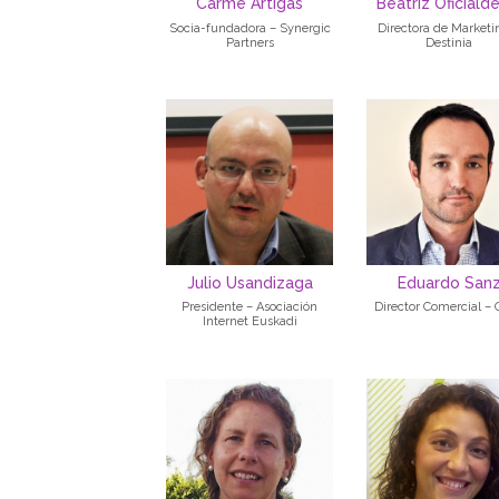
Carme Artigas
Beatriz Oficiald
Socia-fundadora – Synergic
Directora de Marketi
Partners
Destinia
Julio Usandizaga
Eduardo San
Presidente – Asociación
Director Comercial –
Internet Euskadi