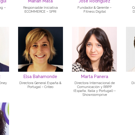
egui
Marian Mata
José Rodríguez
ng –
Responsable Iniciativa
Fundador & Gerente –
C
ECOMMERCE – SPRI
Fitness Digital
D
z
Elsa Bahamonde
Marta Panera
 Oney
Directora General España &
Directora Internacional de
Di
Portugal – Criteo
Comunicación y RRPP
(España, Italia y Portugal) –
Showroomprive