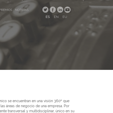
PREMIOS
NOTICIAS
ES
EN
EU
nico se encuentran en una visión 360º que
e las áreas de negocio de una empresa. Por
e transversal y multidisciplinar, único en su