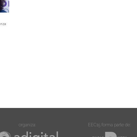
anza
organiza:
EEC15 forma parte de: