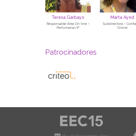
Teresa Garbayo
Marta Ayed
Responsable Área On-line –
Subdirectora – Confi
Perfumerías IF
Online
Patrocinadores